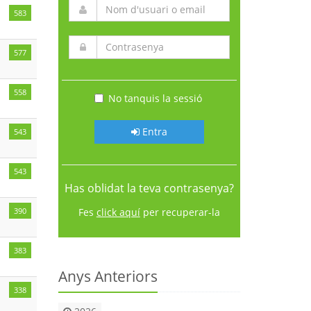
583
577
558
No tanquis la sessió
Entra
543
543
Has oblidat la teva contrasenya?
390
Fes
click aquí
per recuperar-la
383
Anys Anteriors
338