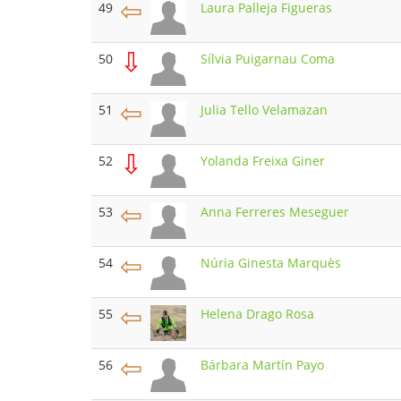
⇦
49
Laura Palleja Figueras
⇩
50
Sílvia Puigarnau Coma
⇦
51
Julia Tello Velamazan
⇩
52
Yolanda Freixa Giner
⇦
53
Anna Ferreres Meseguer
⇦
54
Núria Ginesta Marquès
⇦
55
Helena Drago Rosa
⇦
56
Bárbara Martín Payo