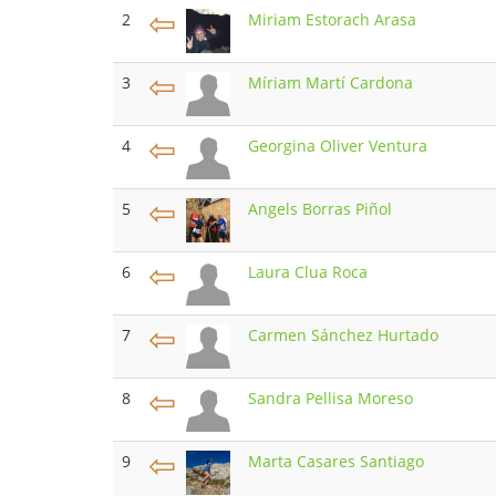
⇦
2
Miriam Estorach Arasa
⇦
3
Míriam Martí Cardona
⇦
4
Georgina Oliver Ventura
⇦
5
Angels Borras Piñol
⇦
6
Laura Clua Roca
⇦
7
Carmen Sánchez Hurtado
⇦
8
Sandra Pellisa Moreso
⇦
9
Marta Casares Santiago