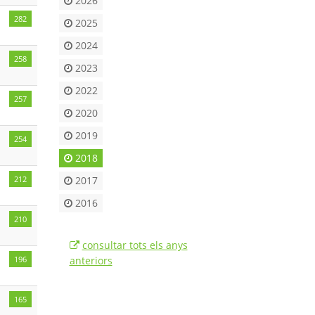
2026
282
2025
2024
258
2023
2022
257
2020
2019
254
2018
212
2017
2016
210
consultar tots els anys
196
anteriors
165