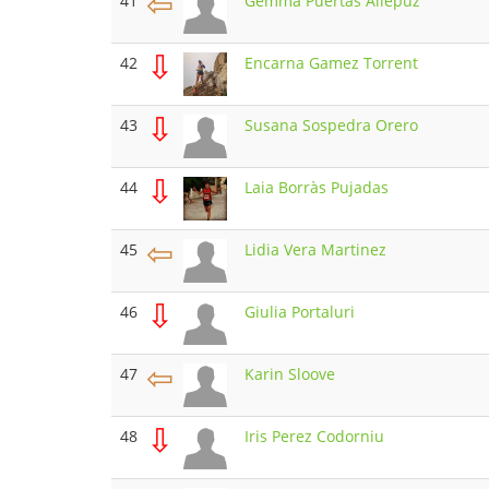
⇦
41
Gemma Puertas Allepuz
⇩
42
Encarna Gamez Torrent
⇩
43
Susana Sospedra Orero
⇩
44
Laia Borràs Pujadas
⇦
45
Lidia Vera Martinez
⇩
46
Giulia Portaluri
⇦
47
Karin Sloove
⇩
48
Iris Perez Codorniu