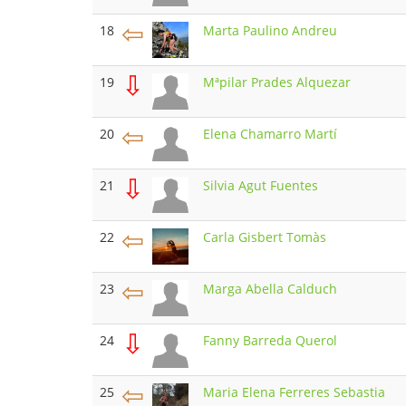
⇦
18
Marta Paulino Andreu
⇩
19
Mªpilar Prades Alquezar
⇦
20
Elena Chamarro Martí
⇩
21
Silvia Agut Fuentes
⇦
22
Carla Gisbert Tomàs
⇦
23
Marga Abella Calduch
⇩
24
Fanny Barreda Querol
⇦
25
Maria Elena Ferreres Sebastia