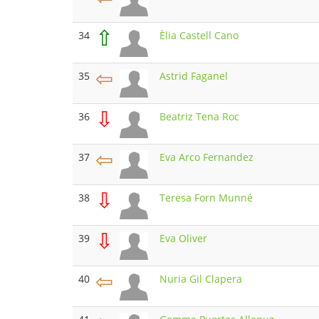
⇧
34
Èlia Castell Cano
⇦
35
Astrid Faganel
⇩
36
Beatriz Tena Roc
⇦
37
Eva Arco Fernandez
⇩
38
Teresa Forn Munné
⇩
39
Eva Oliver
⇦
40
Nuria Gil Clapera