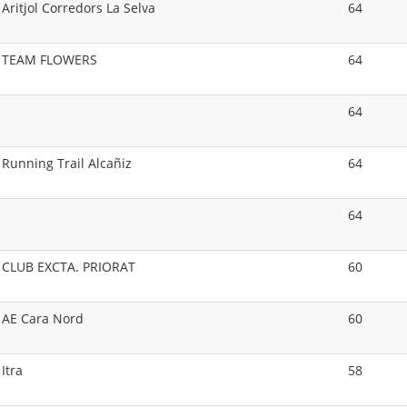
Aritjol Corredors La Selva
64
TEAM FLOWERS
64
64
Running Trail Alcañiz
64
64
CLUB EXCTA. PRIORAT
60
AE Cara Nord
60
Itra
58