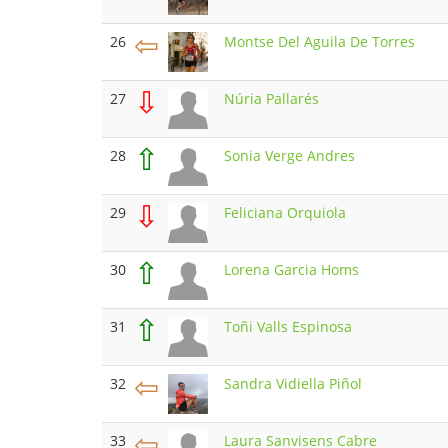
⇦
26
Montse Del Aguila De Torres
⇩
27
Núria Pallarés
⇧
28
Sonia Verge Andres
⇩
29
Feliciana Orquiola
⇧
30
Lorena Garcia Homs
⇧
31
Toñi Valls Espinosa
⇦
32
Sandra Vidiella Piñol
⇦
33
Laura Sanvisens Cabre