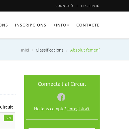
CONNEXIÓ
INSCRIPCIÓ
IONS
INSCRIPCIONS
+INFO
CONTACTE
Inici
Classificacions
Absolut femení
Connecta't al Circuit
 Circuit
No tens compte?
enregistra't
669