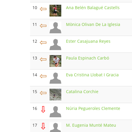
⇦
10
Ana Belén Balagué Castells
⇦
11
Mònica Olivan De La Iglesia
⇦
12
Ester Casajuana Reyes
⇦
13
Paula Espinach Carbó
⇦
14
Eva Cristina Llobat I Gracia
⇦
15
Catalina Corchie
⇩
16
Núria Pegueroles Clemente
⇩
17
M. Eugenia Munté Mateu