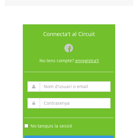
Connecta't al Circuit
No tens compte?
enregistra't
No tanquis la sessió