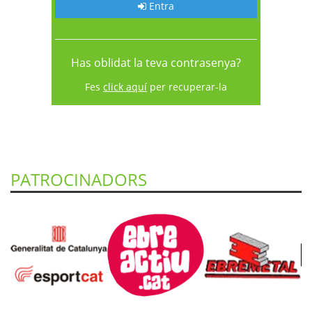
Entra
Has oblidat la teva contrasenya?
Fes
click aquí
per recuperar-la
PATROCINADORS