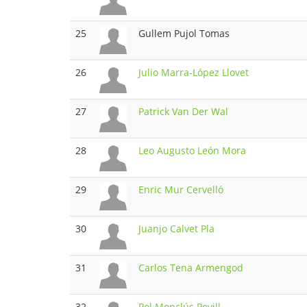
25
Gullem Pujol Tomas
26
Julio Marra-López Llovet
27
Patrick Van Der Wal
28
Leo Augusto León Mora
29
Enric Mur Cervelló
30
Juanjo Calvet Pla
31
Carlos Tena Armengod
32
Pol Monclús Povill