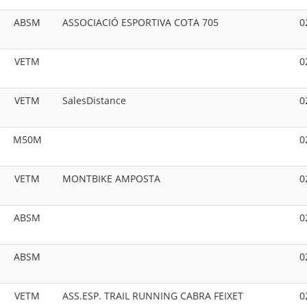
ABSM
ASSOCIACIÓ ESPORTIVA COTA 705
0
VETM
0
VETM
SalesDistance
0
M50M
0
VETM
MONTBIKE AMPOSTA
0
ABSM
0
ABSM
0
VETM
ASS.ESP. TRAIL RUNNING CABRA FEIXET
0