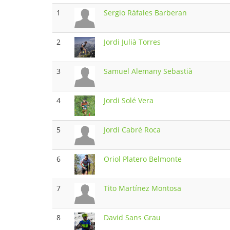
1
Sergio Ráfales Barberan
2
Jordi Julià Torres
3
Samuel Alemany Sebastià
4
Jordi Solé Vera
5
Jordi Cabré Roca
6
Oriol Platero Belmonte
7
Tito Martínez Montosa
8
David Sans Grau