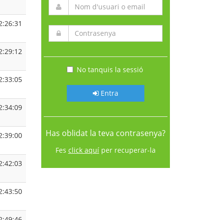
2:26:31
2:29:12
No tanquis la sessió
2:33:05
Entra
2:34:09
Has oblidat la teva contrasenya?
2:39:00
Fes
click aquí
per recuperar-la
2:42:03
2:43:50
2:49:46