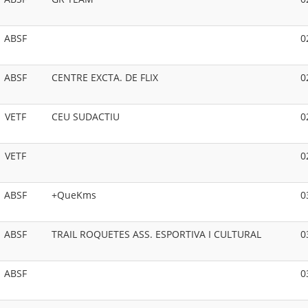
ABSF
0
ABSF
CENTRE EXCTA. DE FLIX
0
VETF
CEU SUDACTIU
0
VETF
0
ABSF
+QueKms
0
ABSF
TRAIL ROQUETES ASS. ESPORTIVA I CULTURAL
0
ABSF
0