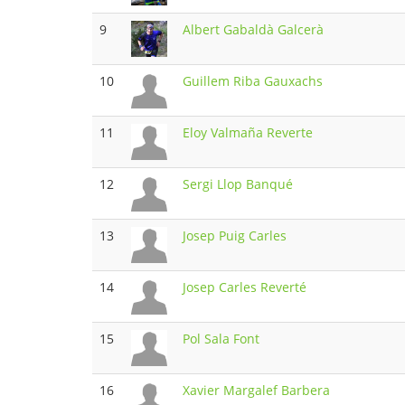
9
Albert Gabaldà Galcerà
10
Guillem Riba Gauxachs
11
Eloy Valmaña Reverte
12
Sergi Llop Banqué
13
Josep Puig Carles
14
Josep Carles Reverté
15
Pol Sala Font
16
Xavier Margalef Barbera