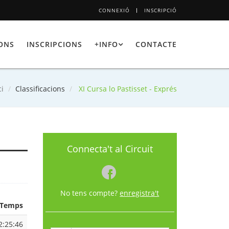
CONNEXIÓ
INSCRIPCIÓ
IONS
INSCRIPCIONS
+INFO
CONTACTE
ci
Classificacions
XI Cursa lo Pastisset - Exprés
Connecta't al Circuit
No tens compte?
enregistra't
Temps
2:25:46