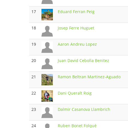
17
Eduard Ferran Peig
18
Josep Ferre Huguet
19
Aaron Andreu Lopez
20
Juan David Cebolla Benitez
21
Ramon Beltran Martinez-Aguado
22
Dani Queralt Roig
23
Dalmir Casanova Llambrich
24
Ruben Bonet Folqué