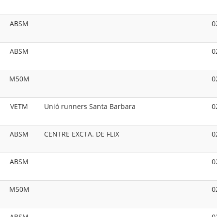
ABSM
0
ABSM
0
M50M
0
VETM
Unió runners Santa Barbara
0
ABSM
CENTRE EXCTA. DE FLIX
0
ABSM
0
M50M
0
ABSM
0