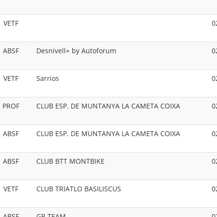
VETF
0
ABSF
Desnivell+ by Autoforum
0
VETF
Sarrios
0
PROF
CLUB ESP. DE MUNTANYA LA CAMETA COIXA
0
ABSF
CLUB ESP. DE MUNTANYA LA CAMETA COIXA
0
ABSF
CLUB BTT MONTBIKE
0
VETF
CLUB TRIATLO BASILISCUS
0
ABSF
GR TEAM
0