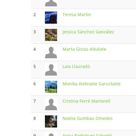
2
Teresa Martin
3
Jessica Sánchez González
4
Marta Gistas Albalate
5
Laia Llauradó
6
Monika Aleknaite Garuckaite
7
Cristina Ferré Martorell
8
Noelia Gumbau Omedes
9
Anna Rodríguez Salvadó