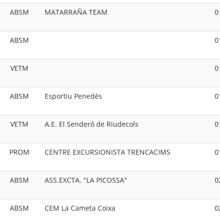
ABSM
MATARRAÑA TEAM
0
ABSM
0
VETM
0
ABSM
Esportiu Penedès
0
VETM
A.E. El Senderó de Riudecols
0
PROM
CENTRE EXCURSIONISTA TRENCACIMS
0
ABSM
ASS.EXCTA. "LA PICOSSA"
0
ABSM
CEM La Cameta Coixa
0