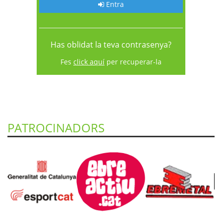
Entra
Has oblidat la teva contrasenya?
Fes
click aquí
per recuperar-la
PATROCINADORS