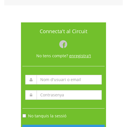
Connecta't al Circuit
No tens compte?
enregistra't
No tanquis la sessió