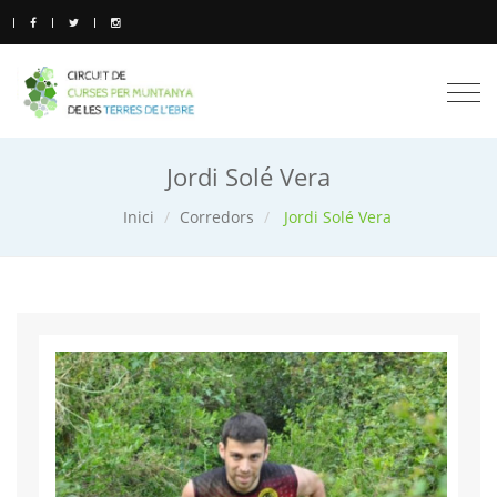
Togg
navi
Jordi Solé Vera
Inici
Corredors
Jordi Solé Vera