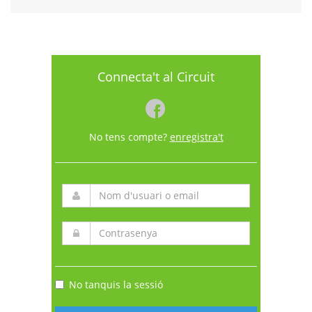
Connecta't al Circuit
No tens compte?
enregistra't
No tanquis la sessió