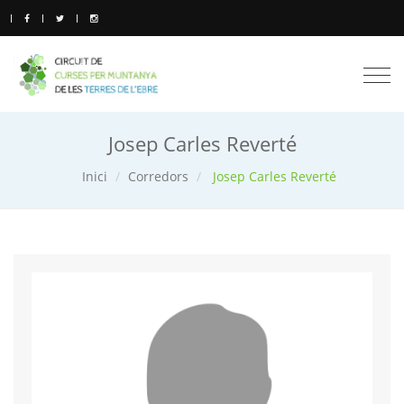
Togg
navi
Josep Carles Reverté
Inici
Corredors
Josep Carles Reverté