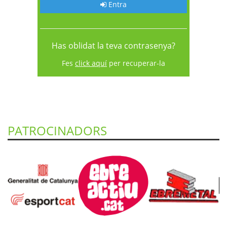
Entra
Has oblidat la teva contrasenya?
Fes
click aquí
per recuperar-la
PATROCINADORS