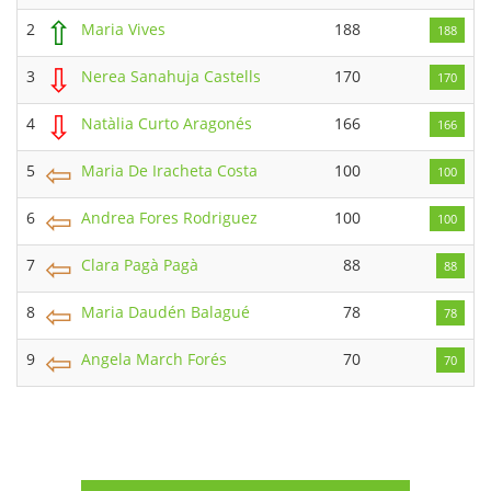
⇧
2
Maria Vives
188
188
⇩
3
Nerea Sanahuja Castells
170
170
⇩
4
Natàlia Curto Aragonés
166
166
⇦
5
Maria De Iracheta Costa
100
100
⇦
6
Andrea Fores Rodriguez
100
100
⇦
7
Clara Pagà Pagà
88
88
⇦
8
Maria Daudén Balagué
78
78
⇦
9
Angela March Forés
70
70