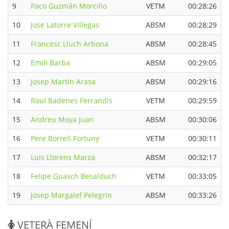
9
Paco Guzmán Morcillo
VETM
00:28:26
10
Jose Latorre Villegas
ABSM
00:28:29
11
Francesc Lluch Arbona
ABSM
00:28:45
12
Emili Barba
ABSM
00:29:05
13
Josep Martin Arasa
ABSM
00:29:16
14
Raul Badenes Ferrandis
VETM
00:29:59
15
Andreu Moya Juan
ABSM
00:30:06
16
Pere Borrell Fortuny
VETM
00:30:11
17
Luis Llorens Marza
ABSM
00:32:17
18
Felipe Guasch Besalduch
VETM
00:33:05
19
Josep Margalef Pelegrin
ABSM
00:33:26
VETERÀ FEMENÍ