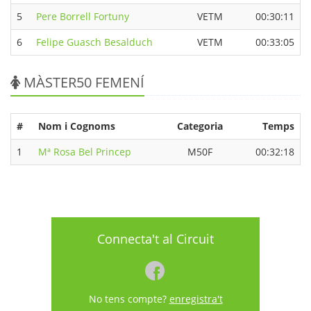
5
Pere Borrell Fortuny
VETM
00:30:11
6
Felipe Guasch Besalduch
VETM
00:33:05
MÀSTER50 FEMENÍ
#
Nom i Cognoms
Categoria
Temps
1
Mª Rosa Bel Princep
M50F
00:32:18
Connecta't al Circuit
No tens compte?
enregistra't