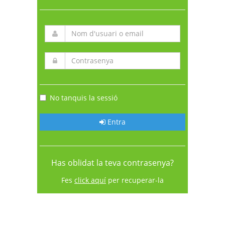
No tanquis la sessió
Entra
Has oblidat la teva contrasenya?
Fes
click aquí
per recuperar-la