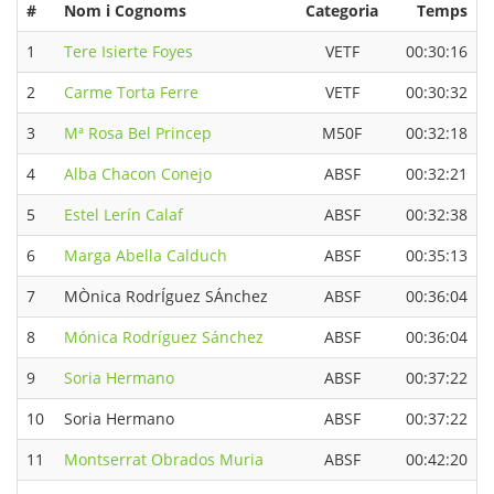
#
Nom i Cognoms
Categoria
Temps
1
Tere Isierte Foyes
VETF
00:30:16
2
Carme Torta Ferre
VETF
00:30:32
3
Mª Rosa Bel Princep
M50F
00:32:18
4
Alba Chacon Conejo
ABSF
00:32:21
5
Estel Lerín Calaf
ABSF
00:32:38
6
Marga Abella Calduch
ABSF
00:35:13
7
MÒnica RodrÍguez SÁnchez
ABSF
00:36:04
8
Mónica Rodríguez Sánchez
ABSF
00:36:04
9
Soria Hermano
ABSF
00:37:22
10
Soria Hermano
ABSF
00:37:22
11
Montserrat Obrados Muria
ABSF
00:42:20