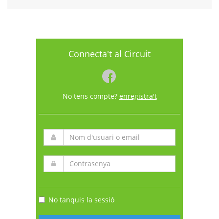
Connecta't al Circuit
No tens compte?
enregistra't
No tanquis la sessió