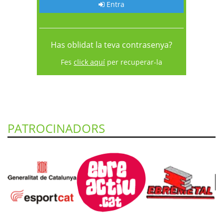
Entra
Has oblidat la teva contrasenya?
Fes
click aquí
per recuperar-la
PATROCINADORS