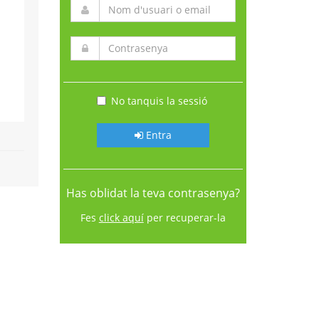
No tanquis la sessió
Entra
Has oblidat la teva contrasenya?
Fes
click aquí
per recuperar-la