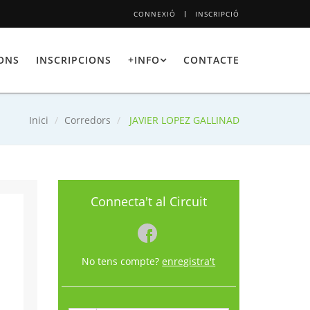
CONNEXIÓ
INSCRIPCIÓ
IONS
INSCRIPCIONS
+INFO
CONTACTE
Inici
Corredors
JAVIER LOPEZ GALLINAD
Connecta't al Circuit
No tens compte?
enregistra't