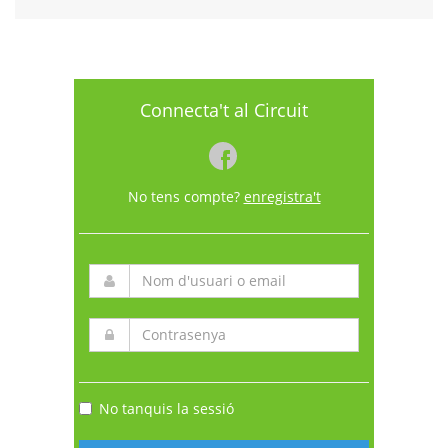
Connecta't al Circuit
No tens compte?
enregistra't
No tanquis la sessió