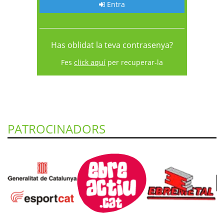
Entra
Has oblidat la teva contrasenya?
Fes
click aquí
per recuperar-la
PATROCINADORS