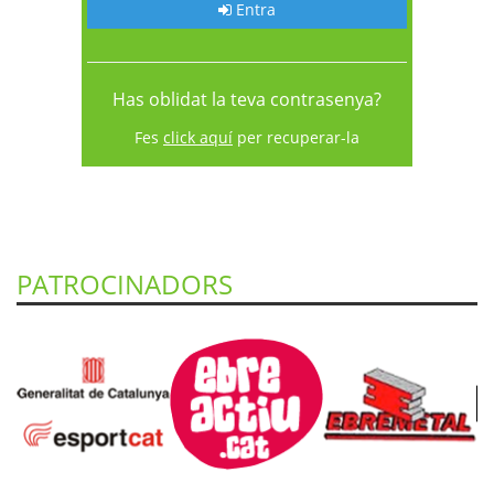
Entra
Has oblidat la teva contrasenya?
Fes
click aquí
per recuperar-la
PATROCINADORS