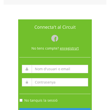
Connecta't al Circuit
No tens compte?
enregistra't
No tanquis la sessió