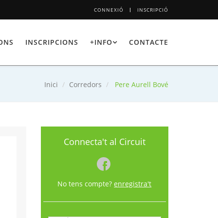
CONNEXIÓ
INSCRIPCIÓ
IONS
INSCRIPCIONS
+INFO
CONTACTE
Inici
Corredors
Pere Aurell Bové
Connecta't al Circuit
No tens compte?
enregistra't