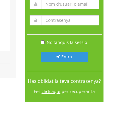
No tanquis la sessió
Entra
Has oblidat la teva contrasenya?
Fes
click aquí
per recuperar-la