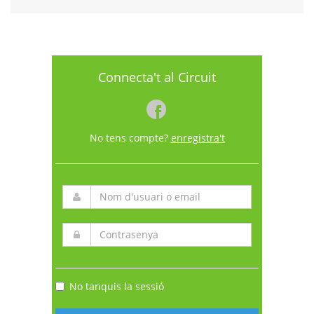
Connecta't al Circuit
No tens compte?
enregistra't
No tanquis la sessió