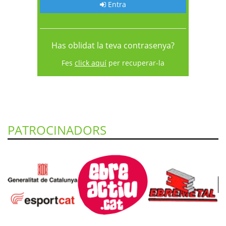
Entra
Has oblidat la teva contrasenya?
Fes
click aquí
per recuperar-la
PATROCINADORS