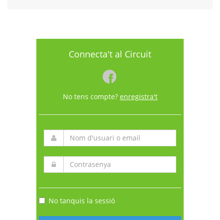
Connecta't al Circuit
No tens compte?
enregistra't
No tanquis la sessió