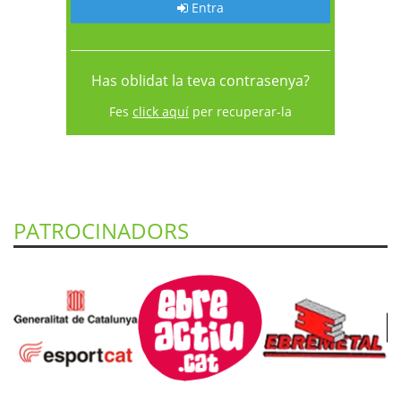
Entra
Has oblidat la teva contrasenya?
Fes
click aquí
per recuperar-la
PATROCINADORS