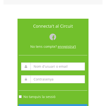
Connecta't al Circuit
No tens compte?
enregistra't
No tanquis la sessió