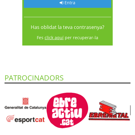
Entra
Has oblidat la teva contrasenya?
Fes
click aquí
per recuperar-la
PATROCINADORS