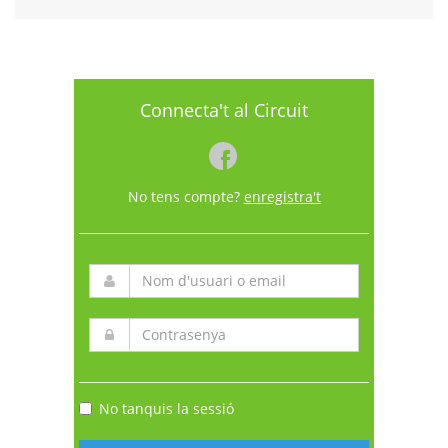
Connecta't al Circuit
No tens compte?
enregistra't
No tanquis la sessió