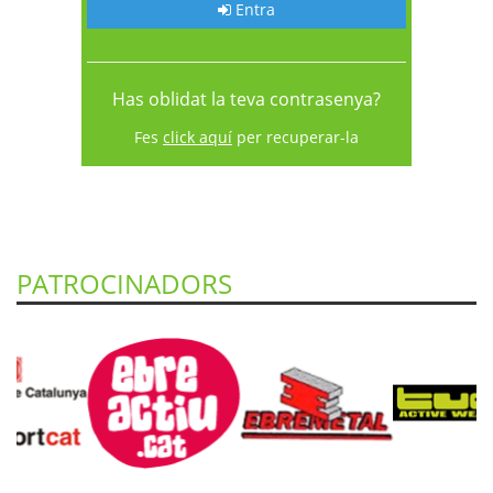
Entra
Has oblidat la teva contrasenya?
Fes
click aquí
per recuperar-la
PATROCINADORS