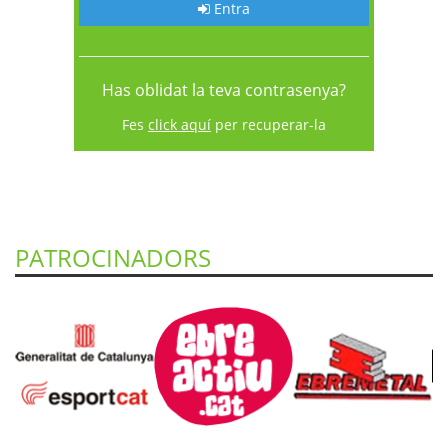
Entra
Has oblidat la teva contrasenya?
Fes
click aquí
per recuperar-la
PATROCINADORS