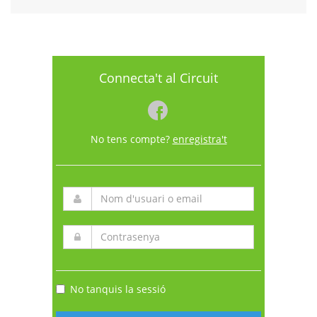
Connecta't al Circuit
No tens compte?
enregistra't
No tanquis la sessió