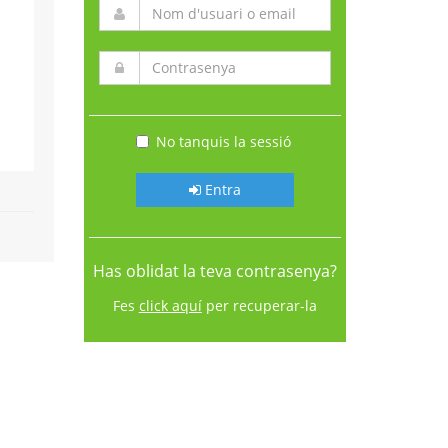
No tanquis la sessió
Entra
Has oblidat la teva contrasenya?
Fes
click aquí
per recuperar-la