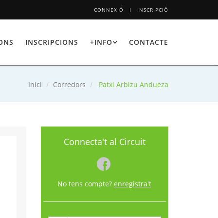
CONNEXIÓ
INSCRIPCIÓ
IONS
INSCRIPCIONS
+INFO
CONTACTE
Inici
Corredors
Patxi Arbizu Andueza
Connecta't al Circuit
No tens compte?
enregistra't