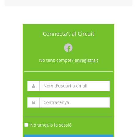
Connecta't al Circuit
No tens compte?
enregistra't
No tanquis la sessió