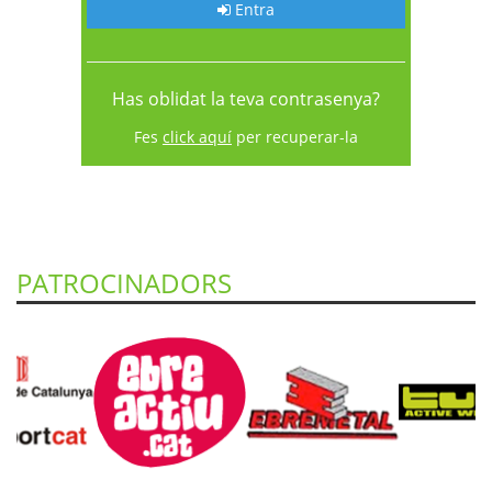
Entra
Has oblidat la teva contrasenya?
Fes
click aquí
per recuperar-la
PATROCINADORS