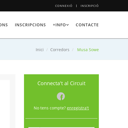
CONNEXIÓ
INSCRIPCIÓ
IONS
INSCRIPCIONS
+INFO
CONTACTE
Inici
Corredors
Musa Sowe
Connecta't al Circuit
No tens compte?
enregistra't