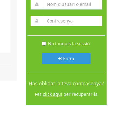
No tanquis la sessió
Entra
Has oblidat la teva contrasenya?
Fes
click aquí
per recuperar-la