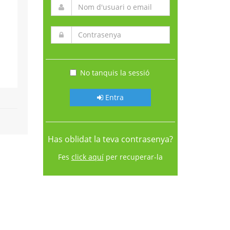
No tanquis la sessió
Entra
Has oblidat la teva contrasenya?
Fes
click aquí
per recuperar-la