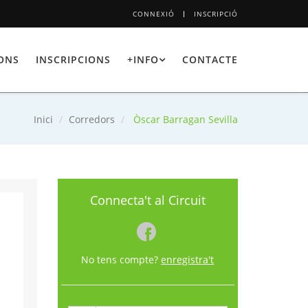
CONNEXIÓ
INSCRIPCIÓ
IONS
INSCRIPCIONS
+INFO
CONTACTE
Inici
Corredors
Òscar Barragan Sevilla
Connecta't al Circuit
No tens compte?
enregistra't