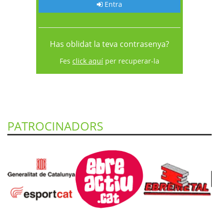
Entra
Has oblidat la teva contrasenya?
Fes
click aquí
per recuperar-la
PATROCINADORS