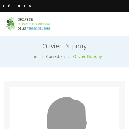
Togg
navi
Olivier Dupouy
Inici
Corredors
Olivier Dupouy