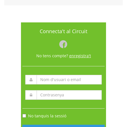
Connecta't al Circuit
No tens compte?
enregistra't
No tanquis la sessió