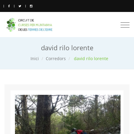
Togg
navi
david rilo lorente
Inici
Corredors
david rilo lorente