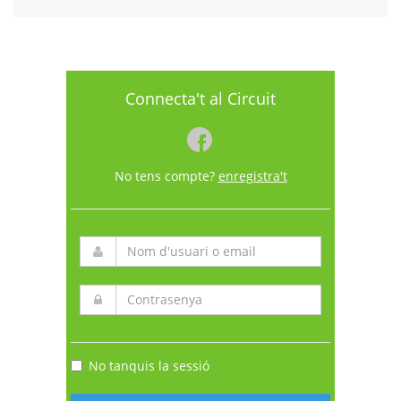
Connecta't al Circuit
No tens compte?
enregistra't
No tanquis la sessió