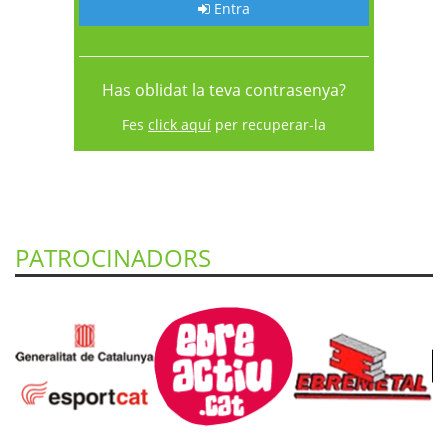
Entra
Has oblidat la teva contrasenya?
Fes
click aquí
per recuperar-la
PATROCINADORS