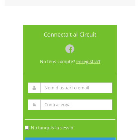
Connecta't al Circuit
No tens compte?
enregistra't
No tanquis la sessió