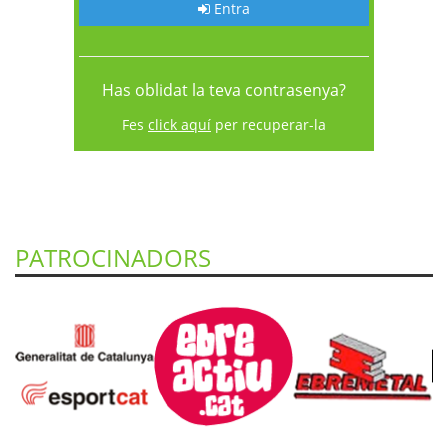
Entra
Has oblidat la teva contrasenya?
Fes
click aquí
per recuperar-la
PATROCINADORS