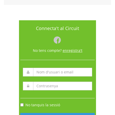
Connecta't al Circuit
No tens compte?
enregistra't
No tanquis la sessió