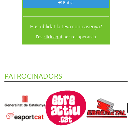
Entra
Has oblidat la teva contrasenya?
Fes
click aquí
per recuperar-la
PATROCINADORS