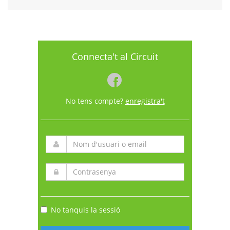
Connecta't al Circuit
No tens compte?
enregistra't
No tanquis la sessió