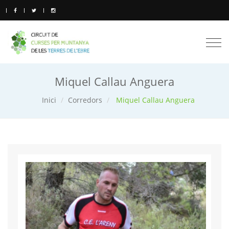
Togg
navi
Miquel Callau Anguera
Inici
Corredors
Miquel Callau Anguera