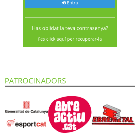
Entra
Has oblidat la teva contrasenya?
Fes
click aquí
per recuperar-la
PATROCINADORS