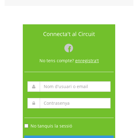
Connecta't al Circuit
No tens compte?
enregistra't
No tanquis la sessió