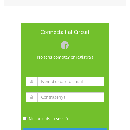
Connecta't al Circuit
No tens compte?
enregistra't
No tanquis la sessió