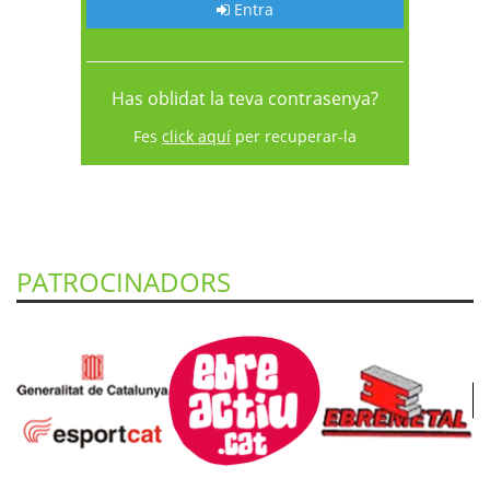
Entra
Has oblidat la teva contrasenya?
Fes
click aquí
per recuperar-la
PATROCINADORS