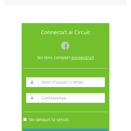
Connecta't al Circuit
No tens compte?
enregistra't
No tanquis la sessió