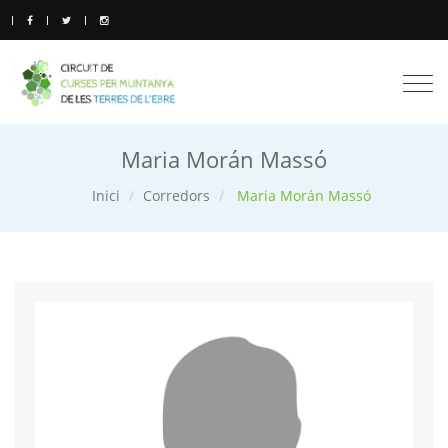
Togg
navi
Maria Morán Massó
Inici
Corredors
Maria Morán Massó