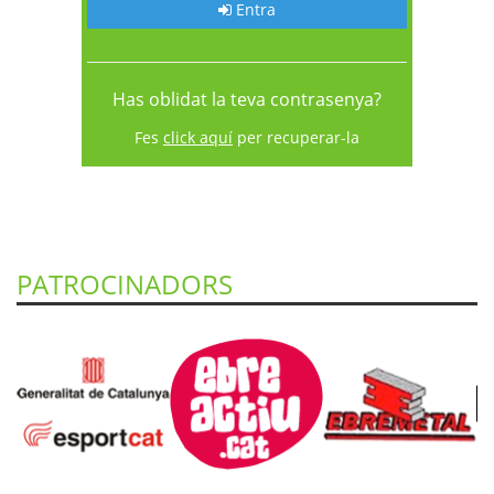
Entra
Has oblidat la teva contrasenya?
Fes
click aquí
per recuperar-la
PATROCINADORS