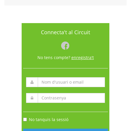
Connecta't al Circuit
No tens compte?
enregistra't
No tanquis la sessió