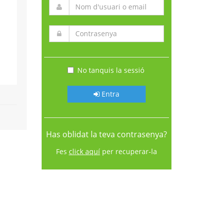
No tanquis la sessió
Entra
Has oblidat la teva contrasenya?
Fes
click aquí
per recuperar-la