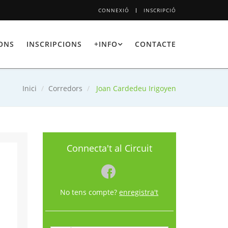
CONNEXIÓ
INSCRIPCIÓ
IONS
INSCRIPCIONS
+INFO
CONTACTE
Inici
Corredors
Joan Cardedeu Irigoyen
Connecta't al Circuit
No tens compte?
enregistra't