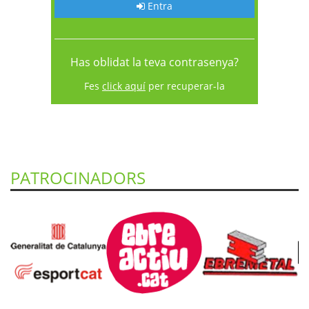
Entra
Has oblidat la teva contrasenya?
Fes
click aquí
per recuperar-la
PATROCINADORS