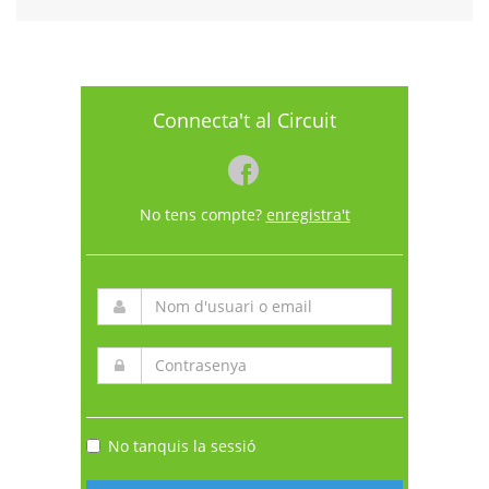
Connecta't al Circuit
No tens compte?
enregistra't
No tanquis la sessió