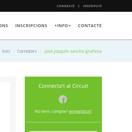
CONNEXIÓ
INSCRIPCIÓ
IONS
INSCRIPCIONS
+INFO
CONTACTE
Inici
Corredors
josé joaquín sancho grañena
Connecta't al Circuit
No tens compte?
enregistra't