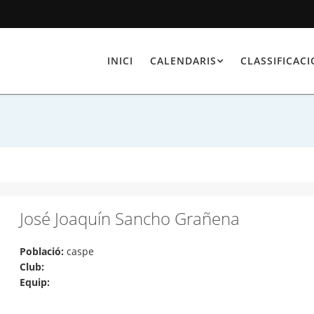
INICI
CALENDARIS
CLASSIFICAC
José Joaquín Sancho Grañena
Població:
caspe
Club:
Equip: