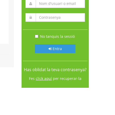
No tanquis la sessió
Entra
Has oblidat la teva contrasenya?
Fes
click aquí
per recuperar-la