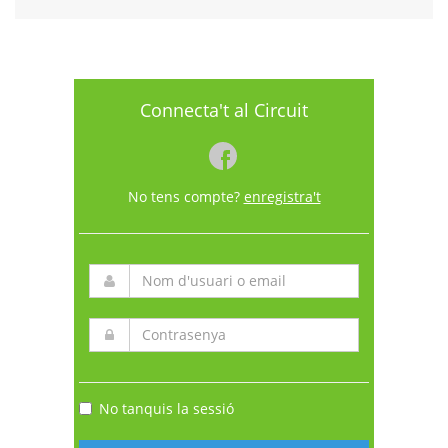
Connecta't al Circuit
No tens compte?
enregistra't
No tanquis la sessió