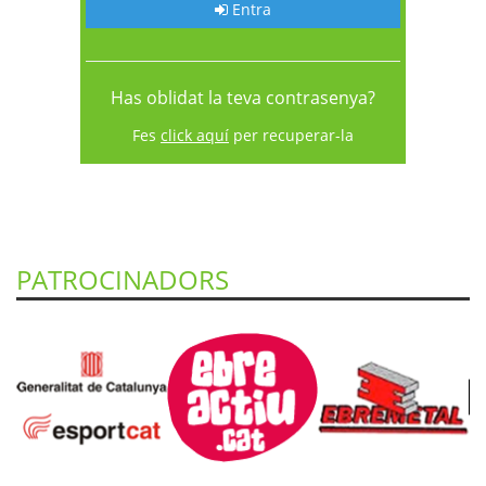
Entra
Has oblidat la teva contrasenya?
Fes
click aquí
per recuperar-la
PATROCINADORS