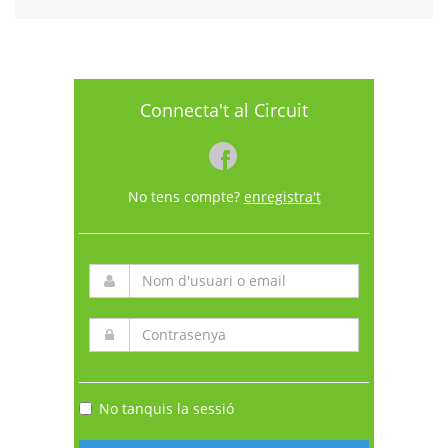
Connecta't al Circuit
No tens compte?
enregistra't
No tanquis la sessió