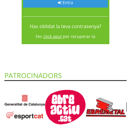
Entra
Has oblidat la teva contrasenya?
Fes
click aquí
per recuperar-la
PATROCINADORS