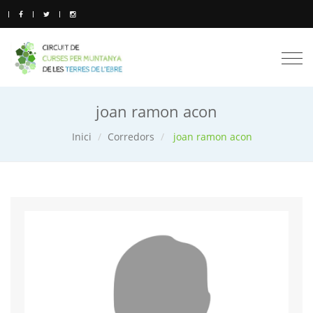
Togg
navi
joan ramon acon
Inici
Corredors
joan ramon acon