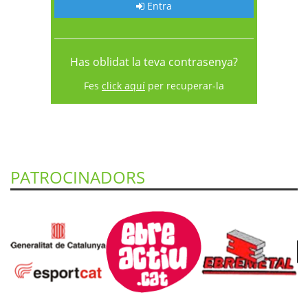
Entra
Has oblidat la teva contrasenya?
Fes
click aquí
per recuperar-la
PATROCINADORS