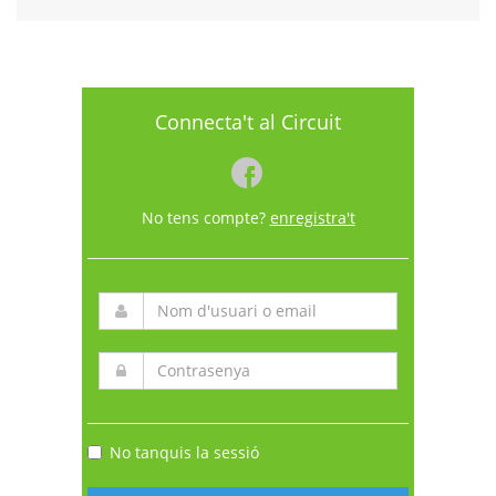
Connecta't al Circuit
No tens compte?
enregistra't
No tanquis la sessió