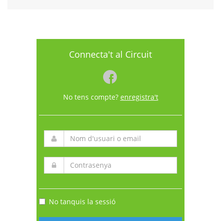
Connecta't al Circuit
No tens compte?
enregistra't
No tanquis la sessió