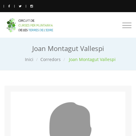
Togg
navi
Joan Montagut Vallespi
Inici
Corredors
Joan Montagut Vallespi