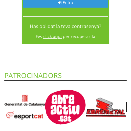
Entra
Has oblidat la teva contrasenya?
Fes
click aquí
per recuperar-la
PATROCINADORS