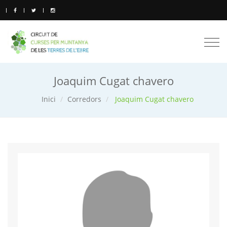
Togg
navi
Joaquim Cugat chavero
Inici
Corredors
Joaquim Cugat chavero