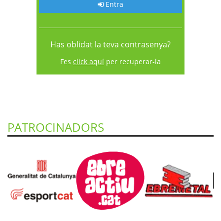
Entra
Has oblidat la teva contrasenya?
Fes
click aquí
per recuperar-la
PATROCINADORS