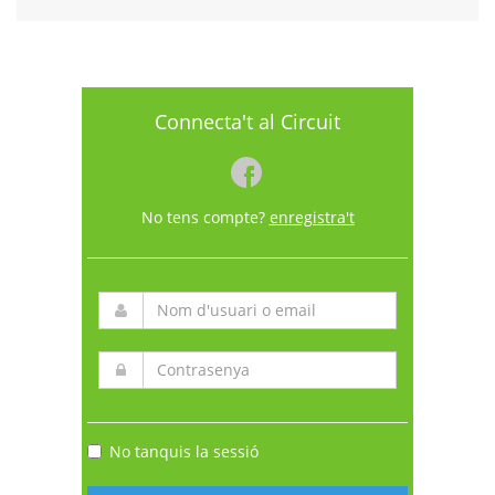
Connecta't al Circuit
No tens compte?
enregistra't
No tanquis la sessió