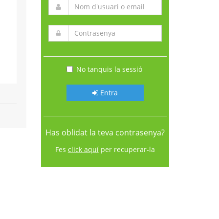
No tanquis la sessió
Entra
Has oblidat la teva contrasenya?
Fes
click aquí
per recuperar-la