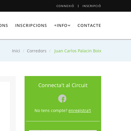
CONNEXIÓ
INSCRIPCIÓ
IONS
INSCRIPCIONS
+INFO
CONTACTE
Inici
Corredors
Juan Carlos Palacin Boix
Connecta't al Circuit
No tens compte?
enregistra't