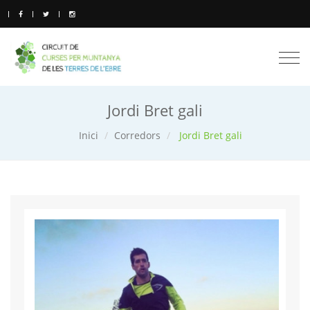
Togg
navi
Jordi Bret gali
Inici
Corredors
Jordi Bret gali