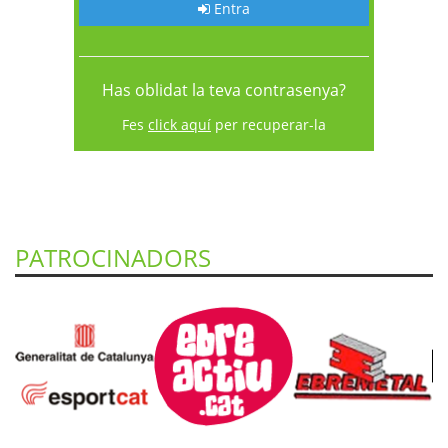
Entra
Has oblidat la teva contrasenya?
Fes
click aquí
per recuperar-la
PATROCINADORS