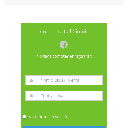
Connecta't al Circuit
No tens compte?
enregistra't
No tanquis la sessió