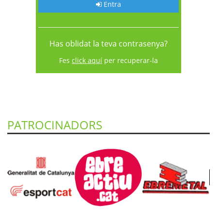
Entra
Has oblidat la teva contrasenya?
Fes
click aquí
per recuperar-la
PATROCINADORS