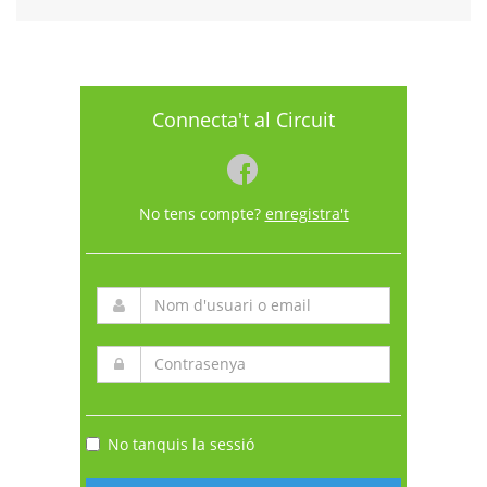
Connecta't al Circuit
No tens compte?
enregistra't
No tanquis la sessió