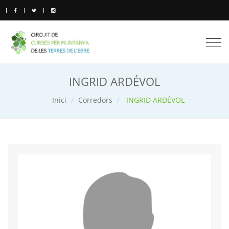
Togg
navi
INGRID ARDÉVOL
Inici
Corredors
INGRID ARDÉVOL