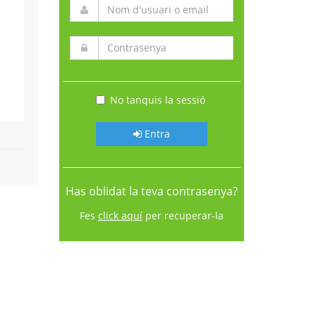
No tanquis la sessió
Entra
Has oblidat la teva contrasenya?
Fes
click aquí
per recuperar-la