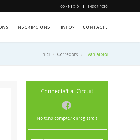
CONNEXIÓ
INSCRIPCIÓ
IONS
INSCRIPCIONS
+INFO
CONTACTE
Inici
Corredors
ivan albiol
Connecta't al Circuit
No tens compte?
enregistra't