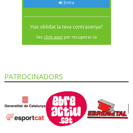
Entra
Has oblidat la teva contrasenya?
Fes
click aquí
per recuperar-la
PATROCINADORS