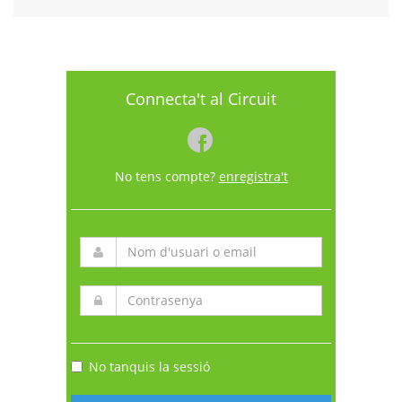
Connecta't al Circuit
No tens compte?
enregistra't
No tanquis la sessió