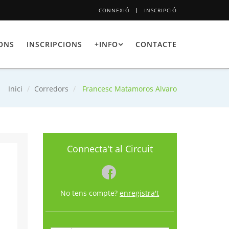
CONNEXIÓ
INSCRIPCIÓ
IONS
INSCRIPCIONS
+INFO
CONTACTE
Inici
Corredors
Francesc Matamoros Alvaro
Connecta't al Circuit
No tens compte?
enregistra't