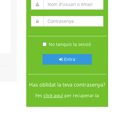
No tanquis la sessió
Entra
Has oblidat la teva contrasenya?
Fes
click aquí
per recuperar-la