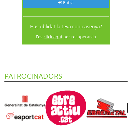
Entra
Has oblidat la teva contrasenya?
Fes
click aquí
per recuperar-la
PATROCINADORS