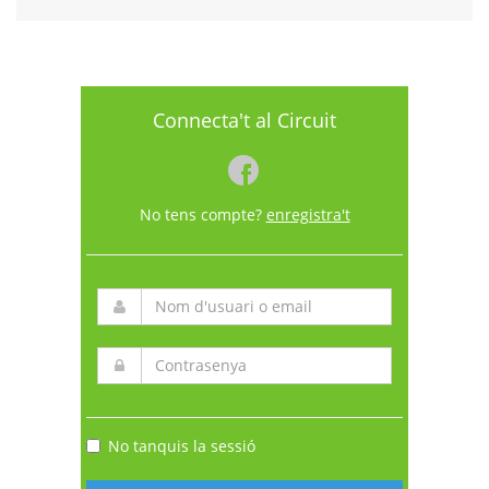
Connecta't al Circuit
No tens compte?
enregistra't
No tanquis la sessió