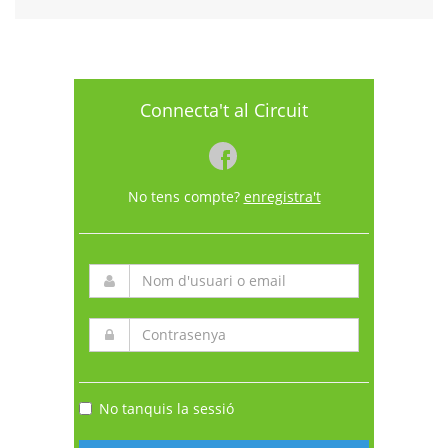
Connecta't al Circuit
No tens compte?
enregistra't
No tanquis la sessió