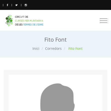
Togg
navi
Fito Font
Inici
Corredors
Fito Font