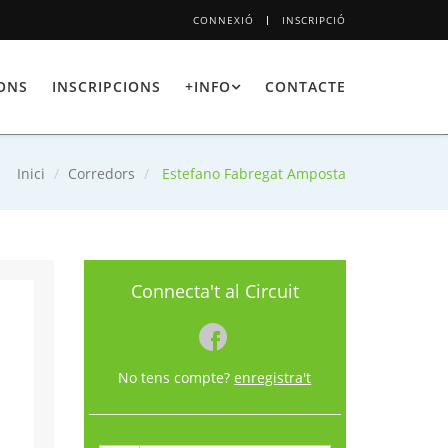
CONNEXIÓ
INSCRIPCIÓ
IONS
INSCRIPCIONS
+INFO
CONTACTE
Inici
Corredors
Estefano Fabregat Amposta
Connecta't al Circuit
No tens compte?
enregistra't