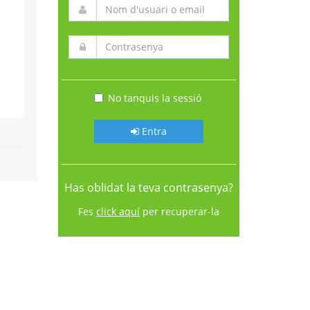
No tanquis la sessió
Entra
Has oblidat la teva contrasenya?
Fes
click aquí
per recuperar-la