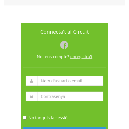
Connecta't al Circuit
No tens compte?
enregistra't
No tanquis la sessió