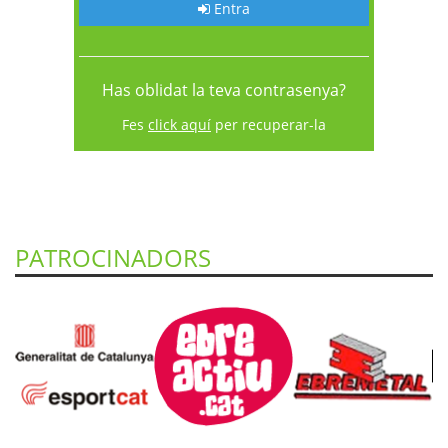
Entra
Has oblidat la teva contrasenya?
Fes
click aquí
per recuperar-la
PATROCINADORS