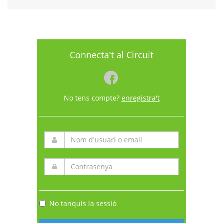
Connecta't al Circuit
No tens compte?
enregistra't
No tanquis la sessió