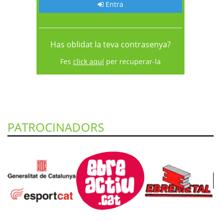
Entra
Has oblidat la teva contrasenya?
Fes
click aquí
per recuperar-la
PATROCINADORS